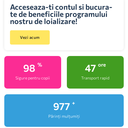
Acceseaza-ti contul si bucura-
te de beneficiile programului
nostru de loializare!
Vezi acum
100
48
%
ore
Sigure pentru copii
Transport rapid
1,000
+
Părinți mulțumiți