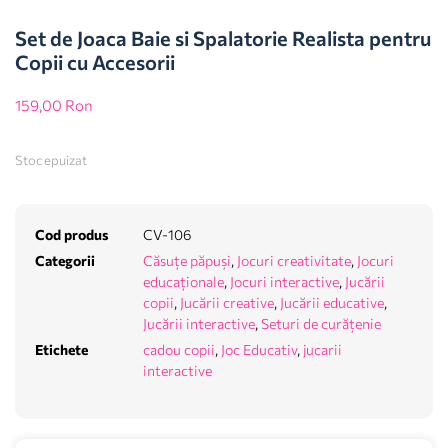
Set de Joaca Baie si Spalatorie Realista pentru
Copii cu Accesorii
159,00
Ron
Stoc epuizat
Cod produs
CV-106
Categorii
Căsuțe păpuși
,
Jocuri creativitate
,
Jocuri
educaționale
,
Jocuri interactive
,
Jucării
copii
,
Jucării creative
,
Jucării educative
,
Jucării interactive
,
Seturi de curățenie
Etichete
cadou copii
,
Joc Educativ
,
jucarii
interactive