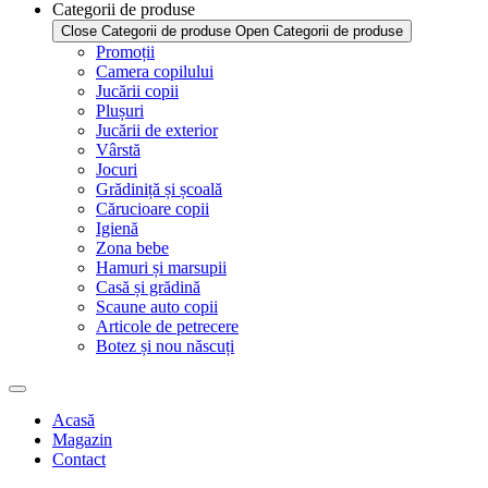
Categorii de produse
Close Categorii de produse
Open Categorii de produse
Promoții
Camera copilului
Jucării copii
Plușuri
Jucării de exterior
Vârstă
Jocuri
Grădiniță și școală
Cărucioare copii
Igienă
Zona bebe
Hamuri și marsupii
Casă și grădină
Scaune auto copii
Articole de petrecere
Botez și nou născuți
Acasă
Magazin
Contact