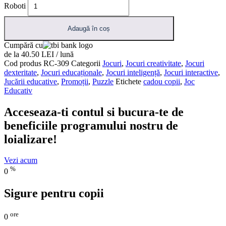
Roboti
Adaugă în coș
Cumpără cu
de la 40.50 LEI / lună
Cod produs
RC-309
Categorii
Jocuri
,
Jocuri creativitate
,
Jocuri
dexteritate
,
Jocuri educaționale
,
Jocuri inteligență
,
Jocuri interactive
,
Jucării educative
,
Promoții
,
Puzzle
Etichete
cadou copii
,
Joc
Educativ
Acceseaza-ti contul si bucura-te de
beneficiile programului nostru de
loializare!
Vezi acum
%
0
Sigure pentru copii
ore
0