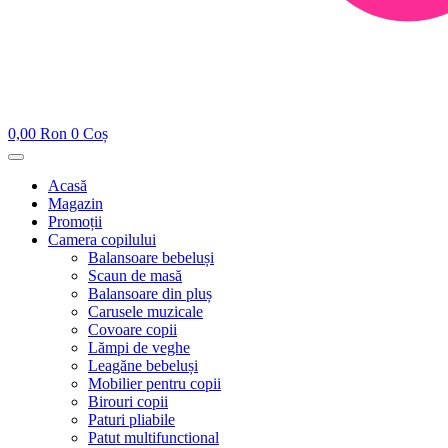
0,00
Ron
0
Coș
Acasă
Magazin
Promoții
Camera copilului
Balansoare bebeluși
Scaun de masă
Balansoare din pluș
Carusele muzicale
Covoare copii
Lămpi de veghe
Leagăne bebeluși
Mobilier pentru copii
Birouri copii
Paturi pliabile
Patut multifunctional