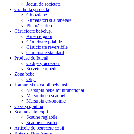
Jocuri de societate
Grădiniță și școală
Ghiozdane
Numărători și alfabetare
Pictură și desen
Cărucioare bebeluși
Antemergător
Cărucioare pliabile
Cărucioare reversibile
Cărucioare standard
Produse de Igienă
Cădițe și accesorii
Șervețele umede
Zona bebe
Oliță
Hamuri și marsupii bebeluși
Marsupiu bebe multifunctional
Marsupiu cu scaunel
Marsupiu ergonomic
Casă și grădină
Scaune auto copii
Scaune reglabile
Scaune cu isofix
Articole de petrecere copii
Botez si Nou Nascuti