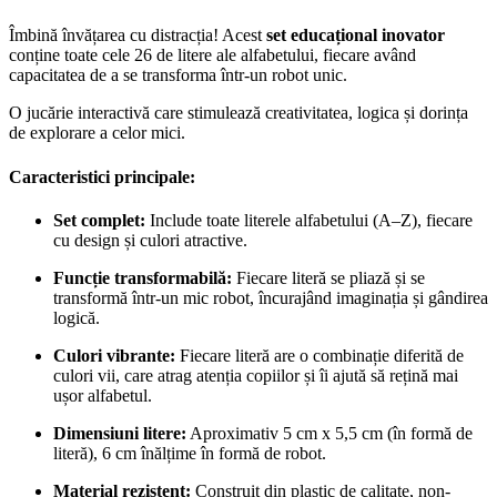
Îmbină învățarea cu distracția! Acest
set educațional inovator
conține toate cele 26 de litere ale alfabetului, fiecare având
capacitatea de a se transforma într-un robot unic.
O jucărie interactivă care stimulează creativitatea, logica și dorința
de explorare a celor mici.
Caracteristici principale:
Set complet:
Include toate literele alfabetului (A–Z), fiecare
cu design și culori atractive.
Funcție transformabilă:
Fiecare literă se pliază și se
transformă într-un mic robot, încurajând imaginația și gândirea
logică.
Culori vibrante:
Fiecare literă are o combinație diferită de
culori vii, care atrag atenția copiilor și îi ajută să rețină mai
ușor alfabetul.
Dimensiuni litere:
Aproximativ 5 cm x 5,5 cm (în formă de
literă), 6 cm înălțime în formă de robot.
Material rezistent:
Construit din plastic de calitate, non-