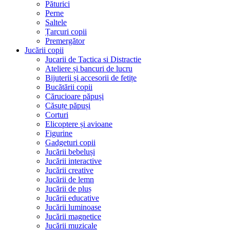
Păturici
Perne
Saltele
Țarcuri copii
Premergător
Jucării copii
Jucarii de Tactica si Distractie
Ateliere și bancuri de lucru
Bijuterii și accesorii de fetițe
Bucătării copii
Cărucioare păpuși
Căsuțe păpuși
Corturi
Elicoptere și avioane
Figurine
Gadgeturi copii
Jucării bebeluși
Jucării interactive
Jucării creative
Jucării de lemn
Jucării de pluș
Jucării educative
Jucării luminoase
Jucării magnetice
Jucării muzicale