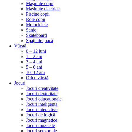
Mașinuțe copii
Mașinuțe electrice
Piscine copii
Role copii
Motociclete
Sanie
Skateboard
Spații de joacă
Vârstă
0 – 12 luni
1 – 2 ani
3 – 4 ani
5 – 6 ani
10- 12 ani
Orice vârstă
Jocuri
Jocuri creativitate
Jocuri dexteritate
Jocuri educaționale
Jocuri inteligență
Jocuri interactive
Jocuri de logică
Jocuri magnetice
Jocuri muzicale
Jocuri senzoriale