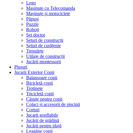
Lego
Masinute cu Telecomanda
Mașinuțe și motociclete
Păpuși
Puzzle
Roboți
Set doctor
Seturi de construcții
Seturi de curățenie
Trenulețe
Utilaje de construcții
Jucării montessorii
Plușuri
Jucarii Exterior Copii
Balansoare copii
Bicicletă copii
Trotinete
Tricicletă copii
Căsuțe pentru copii
Colaci și accesorii de piscină
Corturi
Jucarii gonflabile
Jucării de grădină
Jucării pentru plajă
Leagăne copii