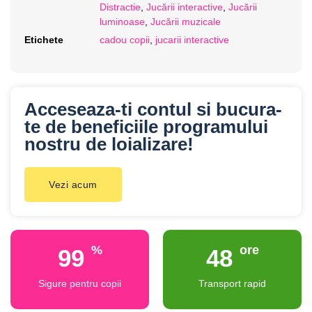
Distractie
,
Jucării interactive
,
Jucării
luminoase
,
Jucării muzicale
Etichete
cadou copii
,
jucarii interactive
Acceseaza-ti contul si bucura-
te de beneficiile programului
nostru de loializare!
Vezi acum
%
ore
100
48
Sigure pentru copii
Transport rapid