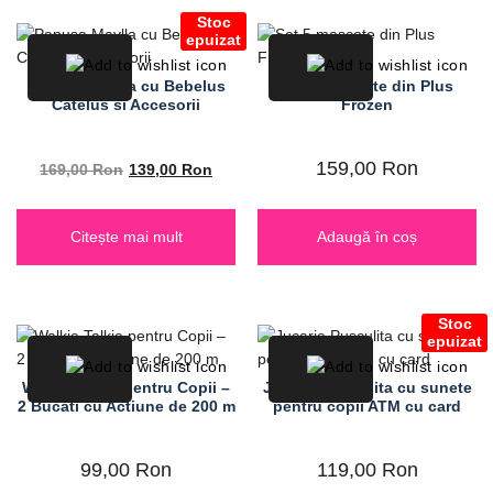
Stoc
epuizat
Papusa Maylla cu Bebelus
Set 5 mascote din Plus
Catelus si Accesorii
Frozen
159,00
Ron
169,00
Ron
139,00
Ron
Citește mai mult
Adaugă în coș
Stoc
epuizat
Walkie Talkie pentru Copii –
Jucarie Pusculita cu sunete
2 Bucati cu Actiune de 200 m
pentru copii ATM cu card
99,00
Ron
119,00
Ron