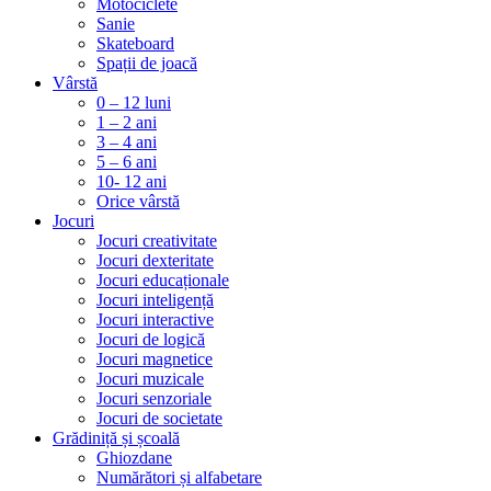
Motociclete
Sanie
Skateboard
Spații de joacă
Vârstă
0 – 12 luni
1 – 2 ani
3 – 4 ani
5 – 6 ani
10- 12 ani
Orice vârstă
Jocuri
Jocuri creativitate
Jocuri dexteritate
Jocuri educaționale
Jocuri inteligență
Jocuri interactive
Jocuri de logică
Jocuri magnetice
Jocuri muzicale
Jocuri senzoriale
Jocuri de societate
Grădiniță și școală
Ghiozdane
Numărători și alfabetare