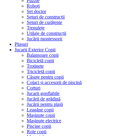
Puzzle
Roboți
Set doctor
Seturi de construcții
Seturi de curățenie
Trenulețe
Utilaje de construcții
Jucării montessorii
Plușuri
Jucarii Exterior Copii
Balansoare copii
Bicicletă copii
Trotinete
Tricicletă copii
Căsuțe pentru copii
Colaci și accesorii de piscină
Corturi
Jucarii gonflabile
Jucării de grădină
Jucării pentru plajă
Leagăne copii
Mașinuțe copii
Mașinuțe electrice
Piscine copii
Role copii