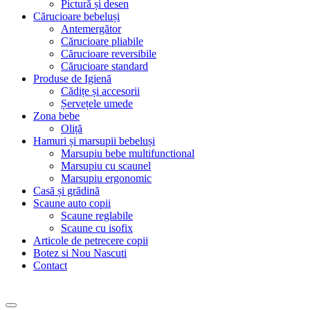
Pictură și desen
Cărucioare bebeluși
Antemergător
Cărucioare pliabile
Cărucioare reversibile
Cărucioare standard
Produse de Igienă
Cădițe și accesorii
Șervețele umede
Zona bebe
Oliță
Hamuri și marsupii bebeluși
Marsupiu bebe multifunctional
Marsupiu cu scaunel
Marsupiu ergonomic
Casă și grădină
Scaune auto copii
Scaune reglabile
Scaune cu isofix
Articole de petrecere copii
Botez si Nou Nascuti
Contact