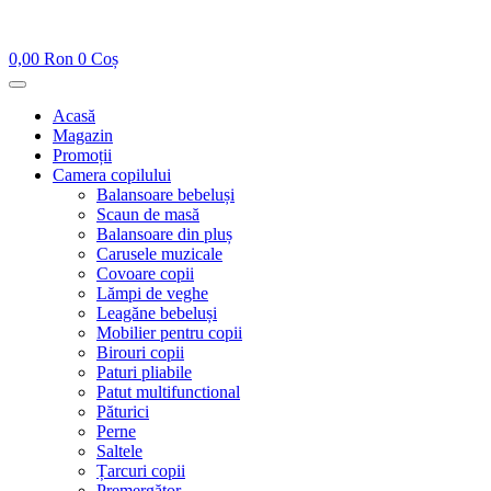
0,00
Ron
0
Coș
Acasă
Magazin
Promoții
Camera copilului
Balansoare bebeluși
Scaun de masă
Balansoare din pluș
Carusele muzicale
Covoare copii
Lămpi de veghe
Leagăne bebeluși
Mobilier pentru copii
Birouri copii
Paturi pliabile
Patut multifunctional
Păturici
Perne
Saltele
Țarcuri copii
Premergător