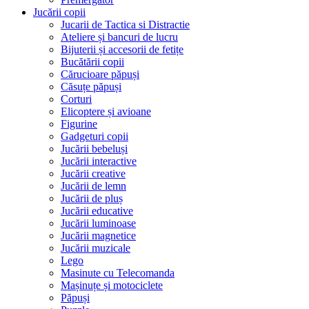
Jucării copii
Jucarii de Tactica si Distractie
Ateliere și bancuri de lucru
Bijuterii și accesorii de fetițe
Bucătării copii
Cărucioare păpuși
Căsuțe păpuși
Corturi
Elicoptere și avioane
Figurine
Gadgeturi copii
Jucării bebeluși
Jucării interactive
Jucării creative
Jucării de lemn
Jucării de pluș
Jucării educative
Jucării luminoase
Jucării magnetice
Jucării muzicale
Lego
Masinute cu Telecomanda
Mașinuțe și motociclete
Păpuși