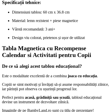
Specificații tehnice:
Dimensiuni tablou: 60 cm x 36.8 cm
Material: lemn rezistent + piese magnetice
Vârstă recomandată: 3 ani+
Design viu colorat, prietenos și ușor de utilizat
Tabla Magnetica cu Recompense
Calendar si Activitati pentru Copii
De ce să alegi acest tablou educațional?
Este o modalitate excelentă de a combina
joaca cu educația
.
Copiii se simt motivați și învățați să-și asume responsabilități zilnice,
iar părinții pot observa cu ușurință progresul lor.
Perfect pentru
acasă, grădiniță sau școală
, tabloul educațional
devine un instrument de dezvoltare zilnică.
Imaginile de pe BambyLand.ro sunt cu titlu de prezentare!