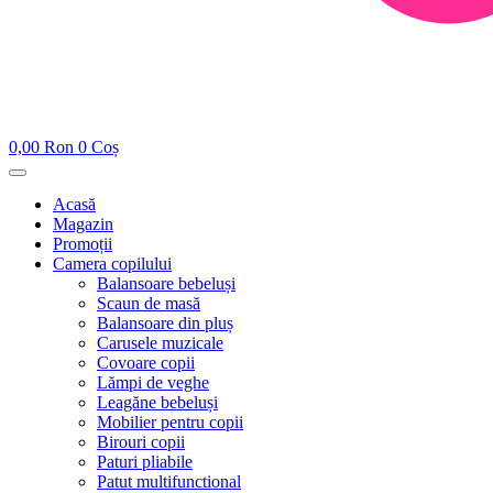
0,00
Ron
0
Coș
Acasă
Magazin
Promoții
Camera copilului
Balansoare bebeluși
Scaun de masă
Balansoare din pluș
Carusele muzicale
Covoare copii
Lămpi de veghe
Leagăne bebeluși
Mobilier pentru copii
Birouri copii
Paturi pliabile
Patut multifunctional