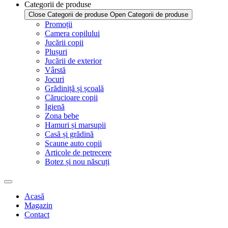
Categorii de produse
Close Categorii de produse
Open Categorii de produse
Promoții
Camera copilului
Jucării copii
Plușuri
Jucării de exterior
Vârstă
Jocuri
Grădiniță și școală
Cărucioare copii
Igienă
Zona bebe
Hamuri și marsupii
Casă și grădină
Scaune auto copii
Articole de petrecere
Botez și nou născuți
Acasă
Magazin
Contact