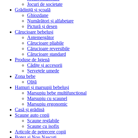
Jocuri de societate
Grădiniță și școală
Ghiozdane
Numărători și alfabetare
Pictură și desen
Cărucioare bebeluși
Antemergător
Cărucioare pliabile
Cărucioare reversibile
Cărucioare standard
Produse de Igienă
Cădițe și accesorii
Șervețele umede
Zona bebe
Oliță
Hamuri și marsupii bebeluși
Marsupiu bebe multifunctional
Marsupiu cu scaunel
Marsupiu ergonomic
Casă și grădină
Scaune auto copii
Scaune reglabile
Scaune cu isofix
Articole de petrecere copii
Botez si Nou Nascuti