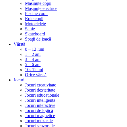
Mașinuțe copii
Mașinuțe electrice
Piscine copii
Role copii
Motociclete
Sanie
Skateboard
Spații de joacă
Vârstă
0 – 12 luni
1 – 2 ani
3 – 4 ani
5 – 6 ani
10- 12 ani
Orice vârstă
Jocuri
Jocuri creativitate
Jocuri dexteritate
Jocuri educaționale
Jocuri inteligență
Jocuri interactive
Jocuri de logică
Jocuri magnetice
Jocuri muzicale
Jocuri senzoriale