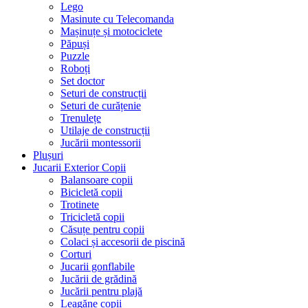
Lego
Masinute cu Telecomanda
Mașinuțe și motociclete
Păpuși
Puzzle
Roboți
Set doctor
Seturi de construcții
Seturi de curățenie
Trenulețe
Utilaje de construcții
Jucării montessorii
Plușuri
Jucarii Exterior Copii
Balansoare copii
Bicicletă copii
Trotinete
Tricicletă copii
Căsuțe pentru copii
Colaci și accesorii de piscină
Corturi
Jucarii gonflabile
Jucării de grădină
Jucării pentru plajă
Leagăne copii