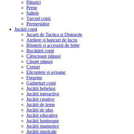
Păturici
Perne
Saltele
Țarcuri copii
Premergător
Jucării copii
Jucarii de Tactica si Distractie
Ateliere și bancuri de lucru
Bijuterii și accesorii de fetițe
Bucătării copii
Cărucioare păpuși
Căsuțe păpuși
Corturi
Elicoptere și avioane
Figurine
Gadgeturi copii
Jucării bebeluși
Jucării interactive
Jucării creative
Jucării de lemn
Jucării de pluș
Jucării educative
Jucării luminoase
Jucării magnetice
Jucării muzicale