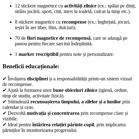
12 stickere magnetice cu
activități zilnice
(ex.: spălat pe dinți,
strâns jucării, sport, citit, mers la toaletă, culcat la timp etc.).
8 stickere magnetice cu
recompense
(ex.: înghețată, jocuri,
ieșiri în aer liber, film, dulciuri).
70 de
flori magnetice de recompensă
, care se adaugă pe
panou pentru fiecare sarcină îndeplinită.
1
marker rescriptibil
pentru note și personalizare.
Beneficii educaționale:
✔ Învățarea
disciplinei
și a responsabilității printr-un sistem vizual
de recompense.
✔ Ajută la formarea unor
bune obiceiuri zilnice
(igienă, ordine,
timp de studiu, activitate fizică).
✔ Stimulează
recunoașterea timpului, a zilelor și a lunilor
prin
calendar și ceas.
✔ Dezvoltă
motivația și concentrarea
prin recompense clare și
vizibile.
✔ Ideal pentru
întărirea relației părinte-copil
, prin implicarea
părinților în monitorizarea progresului.