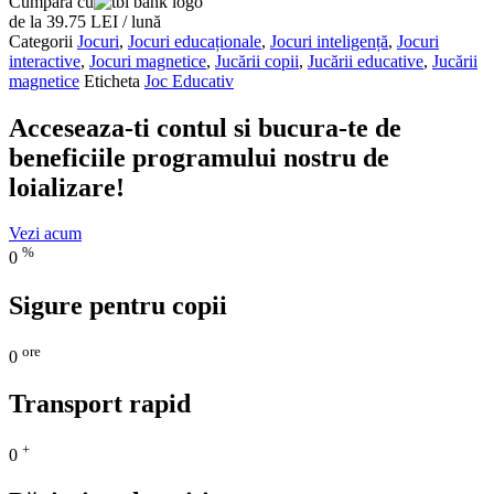
Cumpără cu
de la 39.75 LEI / lună
Categorii
Jocuri
,
Jocuri educaționale
,
Jocuri inteligență
,
Jocuri
interactive
,
Jocuri magnetice
,
Jucării copii
,
Jucării educative
,
Jucării
magnetice
Eticheta
Joc Educativ
Acceseaza-ti contul si bucura-te de
beneficiile programului nostru de
loializare!
Vezi acum
%
0
Sigure pentru copii
ore
0
Transport rapid
+
0