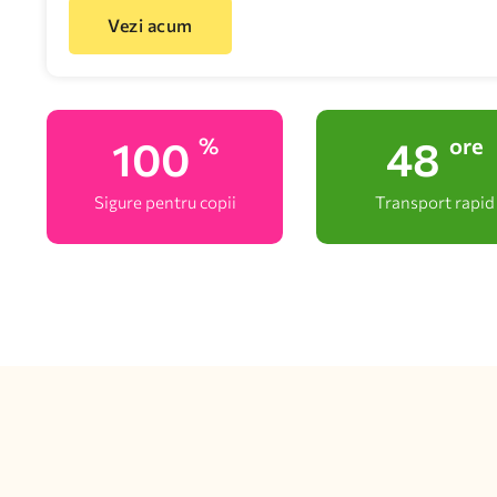
Vezi acum
100
48
%
ore
Sigure pentru copii
Transport rapid