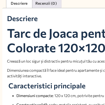
Descriere
Recenzii (0)
Descriere
Tarc de Joaca pent
Colorate 120×12
Creează un loc sigur și distractiv pentru micuțul tău cu ace
Dimensiunea compactă îl face ideal pentru apartamente și came
activități interactive.
Caracteristici principale
Dimensiuni compacte
: 120 x 120 cm, potrivite pentru 
Construcție solidă
: cadru metalic rezistent, cu colțuri