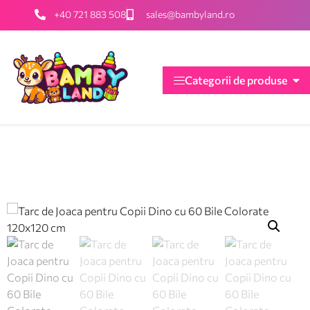
+40 721 883 508
sales@bambyland.ro
Categorii de produse