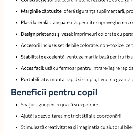
Marginile căptușite
: oferă siguranță suplimentară, pro
Plasă laterală transparentă
: permite supravegherea con
Design prietenos și vesel
: imprimeuri colorate cu perso
Accesorii incluse
: set de bile colorate, non-toxice, ce
Stabilitate excelentă
: ventuze mari la bază pentru fix
Acces facil
: ușă cu fermoar pentru intrare/ieșire rapidă
Portabilitate
: montaj rapid și simplu, livrat cu geantă
Beneficii pentru copil
Spațiu sigur pentru joacă și explorare.
Ajută la dezvoltarea motricității și a coordonării.
Stimulează creativitatea și imaginația cu ajutorul bile