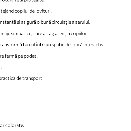
tejând copilul de lovituri.
stantă și asigură o bună circulație a aerului.
naje simpatice, care atrag atenția copiilor.
 transformă țarcul într-un spațiu de joacă interactiv.
are fermă pe podea.
.
 practică de transport.
lor colorate.