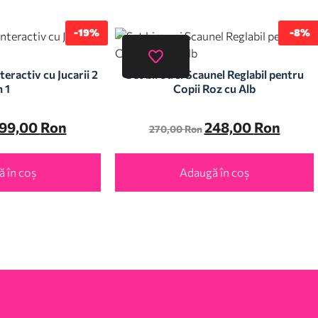
-19%
-8%
teractiv cu Jucarii 2
Set birou si Scaunel Reglabil pentru
n 1
Copii Roz cu Alb
99,00
Ron
248,00
Ron
270,00
Ron
 în coș
Adaugă în coș