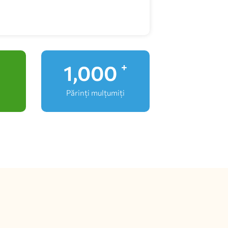
1,000
+
Părinți mulțumiți