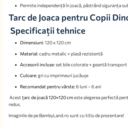
Permite independență în joacă, păstrând siguranța sub 
Tarc de Joaca pentru Copii Di
Specificații tehnice
Dimensiuni
: 120 x 120 cm
Material
: cadru metalic + plasă rezistentă
Accesorii incluse
: set bile colorate + geantă transport
Culoare
: gri cu imprimeuri jucăușe
Recomandat pentru vârste
: 6 luni – 6 ani
Acest
țarc de joacă 120×120 cm
este alegerea perfectă pentru
redus.
Imaginile de pe BambyLand.ro sunt cu titlu de prezentare!