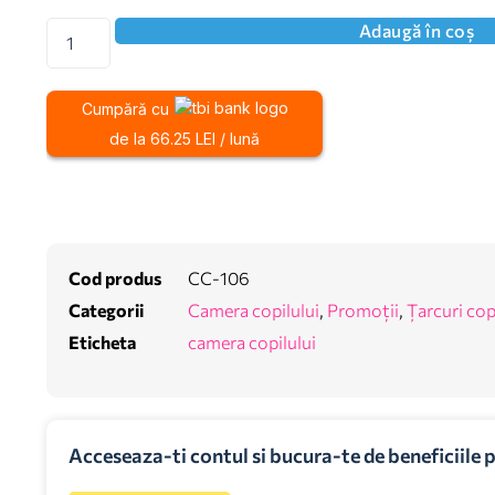
Adaugă în coș
Cumpără cu
de la 66.25 LEI / lună
Cod produs
CC-106
Categorii
Camera copilului
,
Promoții
,
Țarcuri cop
Eticheta
camera copilului
Acceseaza-ti contul si bucura-te de beneficiile 