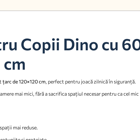
ru Copii Dino cu 60
0 cm
st
țarc de 120×120 cm
, perfect pentru joacă zilnică în siguranță.
re mai mici, fără a sacrifica spațiul necesar pentru ca cel mic să
spații mai reduse.
 rotunjite și protejate.