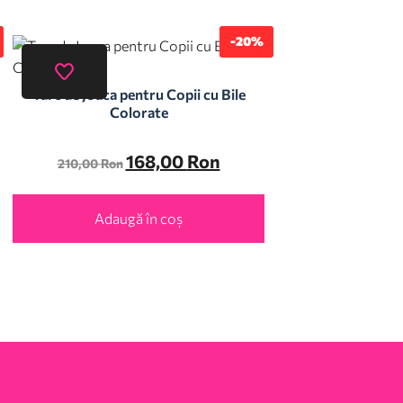
-20%
Tarc de Joaca pentru Copii cu Bile
Colorate
168,00
Ron
210,00
Ron
Adaugă în coș