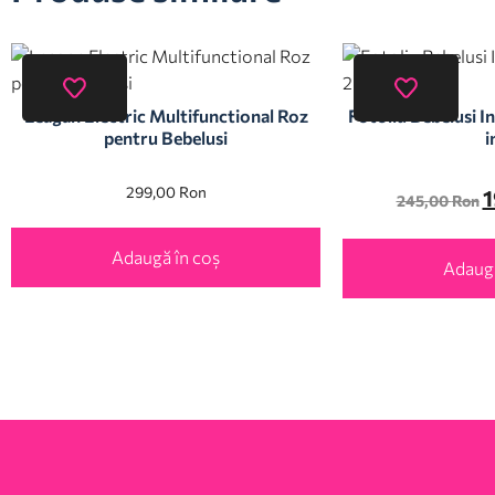
Leagan Electric Multifunctional Roz
Fotoliu Bebelusi In
pentru Bebelusi
i
299,00
Ron
1
245,00
Ron
Adaugă în coș
Adaugă