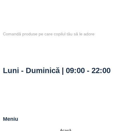
Comandă produse pe care copilul tău să le adore
Luni - Duminică | 09:00 - 22:00
Meniu
Acasă