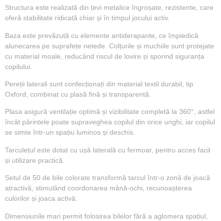
Structura este realizată din țevi metalice îngroșate, rezistente, care
oferă stabilitate ridicată chiar și în timpul jocului activ.
Baza este prevăzută cu elemente antiderapante, ce împiedică
alunecarea pe suprafețe netede. Colțurile și muchiile sunt protejate
cu material moale, reducând riscul de lovire și sporind siguranța
copilului.
Pereții laterali sunt confecționați din material textil durabil, tip
Oxford, combinat cu plasă fină și transparentă.
Plasa asigură ventilație optimă și vizibilitate completă la 360°, astfel
încât părintele poate supraveghea copilul din orice unghi, iar copilul
se simte într-un spațiu luminos și deschis.
Tarculețul este dotat cu ușă laterală cu fermoar, pentru acces facil
și utilizare practică.
Setul de 50 de bile colorate transformă tarcul într-o zonă de joacă
atractivă, stimulând coordonarea mână-ochi, recunoașterea
culorilor și joaca activă.
Dimensiunile mari permit folosirea bilelor fără a aglomera spațiul,