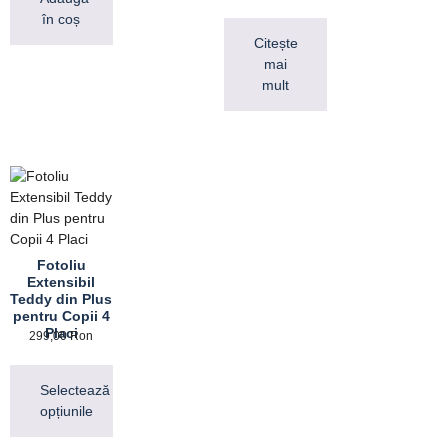
în coș
Citește
mai
mult
Fotoliu
Extensibil
Teddy din Plus
pentru Copii 4
Placi
299,00
Ron
Selectează
opțiunile