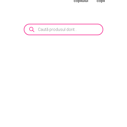
copilului
copii