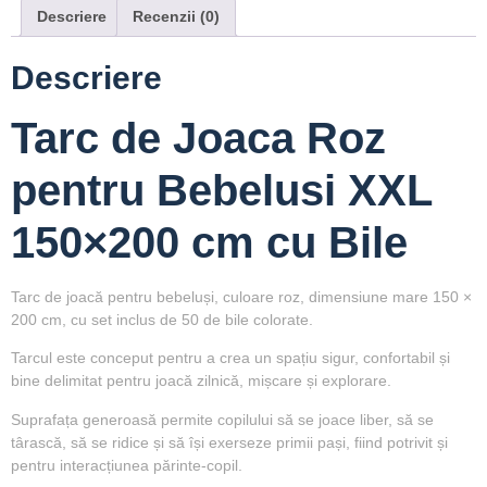
Descriere
Recenzii (0)
Descriere
Tarc de Joaca Roz
pentru Bebelusi XXL
150×200 cm cu Bile
Tarc de joacă pentru bebeluși, culoare roz, dimensiune mare 150 ×
200 cm, cu set inclus de 50 de bile colorate.
Tarcul este conceput pentru a crea un spațiu sigur, confortabil și
bine delimitat pentru joacă zilnică, mișcare și explorare.
Suprafața generoasă permite copilului să se joace liber, să se
târască, să se ridice și să își exerseze primii pași, fiind potrivit și
pentru interacțiunea părinte-copil.