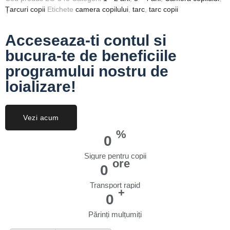
Țarcuri copii
Etichete
camera copilului
,
tarc
,
tarc copii
Acceseaza-ti contul si
bucura-te de beneficiile
programului nostru de
loializare!
Vezi acum
%
0
Sigure pentru copii
ore
0
Transport rapid
+
0
Părinți mulțumiți