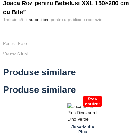
Joaca Roz pentru Bebelusi XXL 150×200 cm
cu Bile”
Trebuie să fii
autentificat
pentru a publica o recenzie.
Pentru: Fete
Varsta: 6 luni +
Produse similare
Produse similare
Stoc
epuizat
Jucarie din
Plus