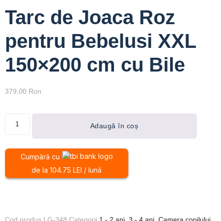
Tarc de Joaca Roz
pentru Bebelusi XXL
150×200 cm cu Bile
379,00
Ron
Adaugă în coș
Cumpără cu
de la 104.75 LEI / lună
Cod produs
LG-348
Categorii
1 - 2 ani
,
3 - 4 ani
,
Camera copilului
,