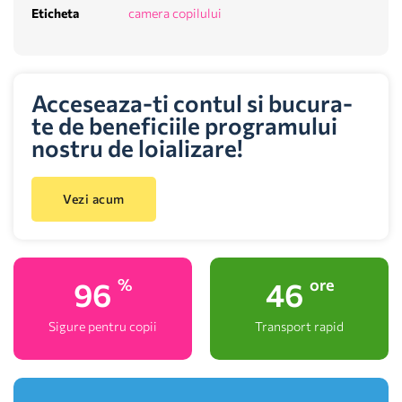
Eticheta
camera copilului
Acceseaza-ti contul si bucura-
te de beneficiile programului
nostru de loializare!
Vezi acum
100
48
%
ore
Sigure pentru copii
Transport rapid