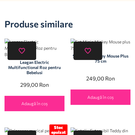
Produse similare
Set Minie Mickey Mouse Plus
75 cm
Leagan Electric
Multifunctional Roz pentru
Bebelusi
249,00
Ron
299,00
Ron
Adaugă în coș
Adaugă în coș
Stoc
epuizat