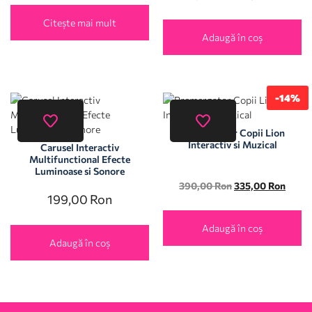
Citește mai mult
Adaugă în coș
-14%
Premergator Copii Lion
Interactiv si Muzical
Carusel Interactiv
Multifunctional Efecte
Luminoase si Sonore
390,00
Ron
335,00
Ron
199,00
Ron
Adaugă în coș
Adaugă în coș