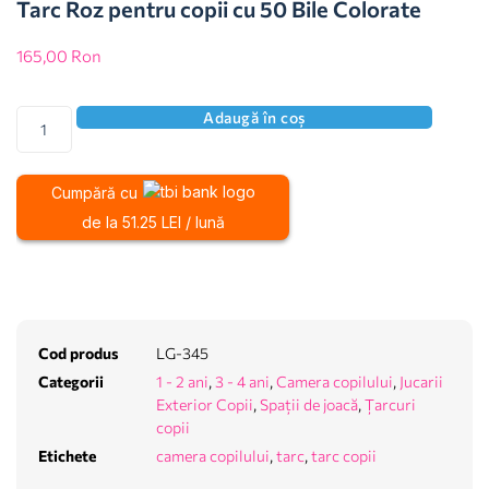
Tarc Roz pentru copii cu 50 Bile Colorate
165,00
Ron
Adaugă în coș
Cumpără cu
de la 51.25 LEI / lună
Cod produs
LG-345
Categorii
1 - 2 ani
,
3 - 4 ani
,
Camera copilului
,
Jucarii
Exterior Copii
,
Spații de joacă
,
Țarcuri
copii
Etichete
camera copilului
,
tarc
,
tarc copii