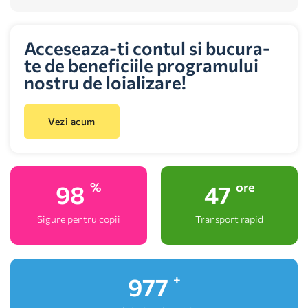
Acceseaza-ti contul si bucura-
te de beneficiile programului
nostru de loializare!
Vezi acum
100
48
%
ore
Sigure pentru copii
Transport rapid
1,000
+