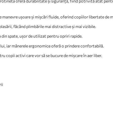
rotineta oferă durabilitate și siguranță, fiind potrivită atât pentr
 manevre ușoare și mișcări fluide, oferind copiilor libertate de m
asării, făcând plimbările mai distractive și mai vizibile.
din spate, ușor de utilizat pentru opriri rapide.
lui, iar mânerele ergonomice oferă o prindere confortabilă.
ru copii activi care vor să se bucure de mișcare în aer liber.
ii