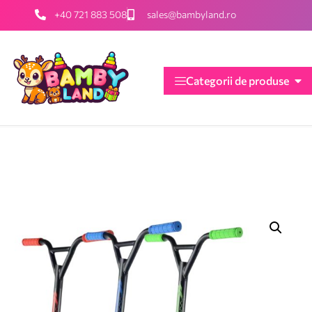
+40 721 883 508
sales@bambyland.ro
Categorii de produse