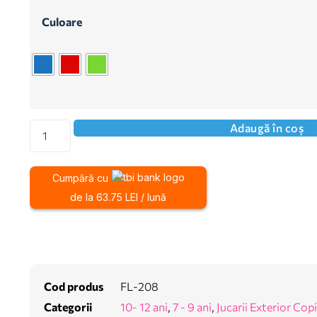
Culoare
Adaugă în coș
Cumpără cu
de la 63.75 LEI / lună
Cod produs
FL-208
Categorii
10- 12 ani
,
7 - 9 ani
,
Jucarii Exterior Copi