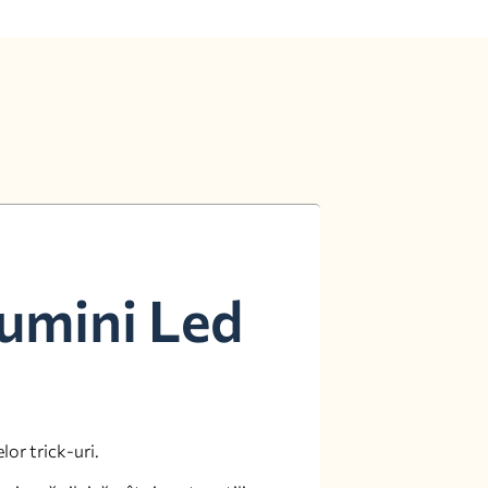
Lumini Led
lor trick-uri.