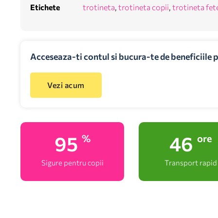
Etichete
trotineta
,
trotineta copii
,
trotineta fet
Acceseaza-ti contul si bucura-te de beneficiile 
Vezi acum
100
48
%
ore
Sigure pentru copii
Transport rapid