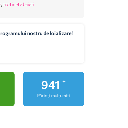
e
,
trotinete baieti
programului nostru de loializare!
1,000
+
Părinți mulțumiți