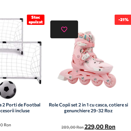
Stoc
-21%
epuizat
a 2 Porti de Footbal
Role Copii set 2 in 1 cu casca, cotiere si
cesorii incluse
genunchiere 29-32 Roz
00
Ron
229,00
Ron
289,00
Ron