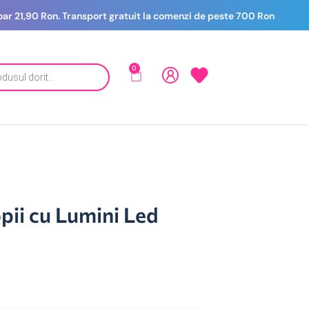
 doar 21,90 Ron. Transport gratuit la comenzi de peste 700 Ron
0
pii cu Lumini Led