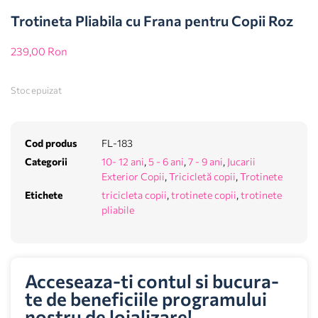
Trotineta Pliabila cu Frana pentru Copii Roz
239,00
Ron
Stoc epuizat
Cod produs
FL-183
Categorii
10- 12 ani
,
5 - 6 ani
,
7 - 9 ani
,
Jucarii
Exterior Copii
,
Tricicletă copii
,
Trotinete
Etichete
tricicleta copii
,
trotinete copii
,
trotinete
pliabile
Acceseaza-ti contul si bucura-
te de beneficiile programului
nostru de loializare!