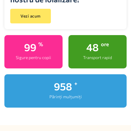
Vezi acum
100
48
%
ore
Sigure pentru copii
Transport rapid
1,000
+
Părinți mulțumiți