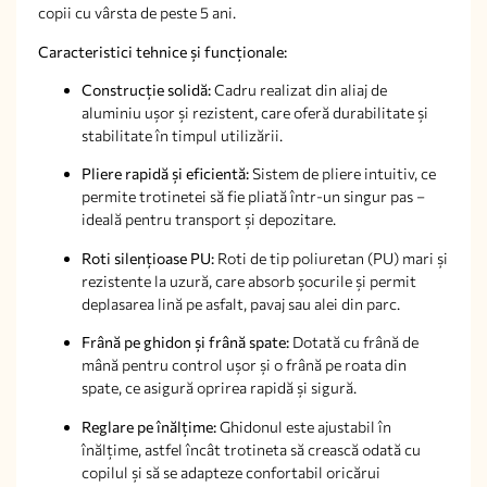
copii cu vârsta de peste 5 ani.
Caracteristici tehnice și funcționale:
Construcție solidă:
Cadru realizat din aliaj de
aluminiu ușor și rezistent, care oferă durabilitate și
stabilitate în timpul utilizării.
Pliere rapidă și eficientă:
Sistem de pliere intuitiv, ce
permite trotinetei să fie pliată într-un singur pas –
ideală pentru transport și depozitare.
Roti silențioase PU:
Roti de tip poliuretan (PU) mari și
rezistente la uzură, care absorb șocurile și permit
deplasarea lină pe asfalt, pavaj sau alei din parc.
Frână pe ghidon și frână spate:
Dotată cu frână de
mână pentru control ușor și o frână pe roata din
spate, ce asigură oprirea rapidă și sigură.
Reglare pe înălțime:
Ghidonul este ajustabil în
înălțime, astfel încât trotineta să crească odată cu
copilul și să se adapteze confortabil oricărui