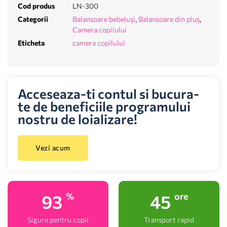
Cod produs
LN-300
Categorii
Balansoare bebeluși
,
Balansoare din pluș
,
Camera copilului
Eticheta
camera copilului
Acceseaza-ti contul si bucura-
te de beneficiile programului
nostru de loializare!
Vezi acum
100
48
%
ore
Sigure pentru copii
Transport rapid