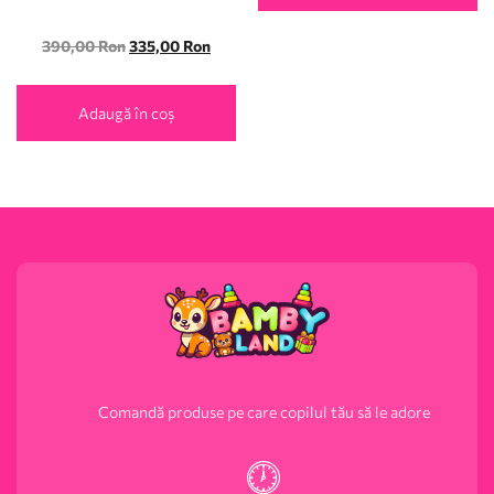
390,00
Ron
335,00
Ron
Adaugă în coș
Comandă produse pe care copilul tău să le adore