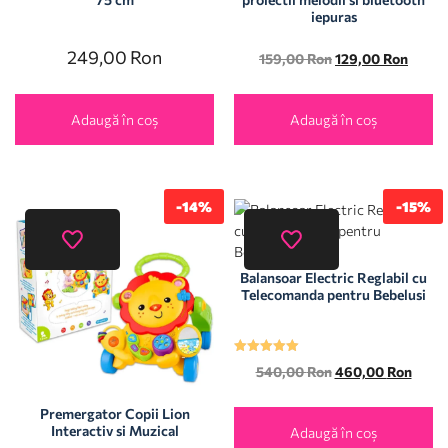
iepuras
249,00
Ron
159,00
Ron
129,00
Ron
Adaugă în coș
Adaugă în coș
-14%
-15%
Balansoar Electric Reglabil cu
Telecomanda pentru Bebelusi
Evaluat la
540,00
Ron
460,00
Ron
5.00
din 5
Premergator Copii Lion
Interactiv si Muzical
Adaugă în coș