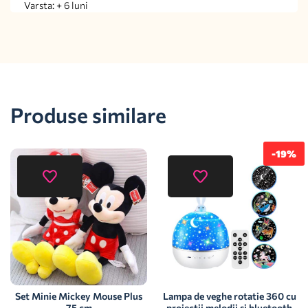
Varsta: + 6 luni
Produse similare
-19%
Set Minie Mickey Mouse Plus
Lampa de veghe rotatie 360 cu
75 cm
proiectii melodii si bluetooth