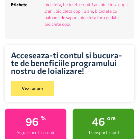
Etichete
bicicleta
,
bicicleta copii 1 an
,
bicicleta copii
2 ani
,
bicicleta copii 3 ani
,
bicicleta cu
baloane de sapun
,
bicicleta fara pedale
,
biciclete copii
Acceseaza-ti contul si bucura-
te de beneficiile programului
nostru de loializare!
Vezi acum
100
48
%
ore
Sigure pentru copii
Transport rapid