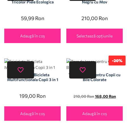
Tricolor Piele Ecologica
Negru cu Mov
59,99
Ron
210,00
Ron
Adaugă în coș
Selectează opțiunile
-20%
Tricicleta Bicicleta
Tarc de Joaca pentru Copii cu
Multifunctionala Copii 3 in 1
Bile Colorate
199,00
Ron
210,00
Ron
168,00
Ron
Adaugă în coș
Adaugă în coș