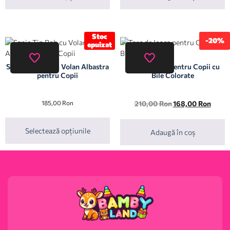
Stoc
-20%
epuizat
Sanie Tip Bob cu Volan Albastra
Tarc de Joaca pentru Copii cu
pentru Copii
Bile Colorate
185,00
Ron
210,00
Ron
168,00
Ron
Selectează opțiunile
Adaugă în coș