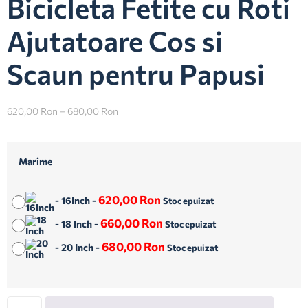
Bicicleta Fetite cu Roti
Ajutatoare Cos si
Scaun pentru Papusi
620,00
Ron
–
680,00
Ron
Marime
620,00
Ron
-
16Inch
-
Stoc epuizat
660,00
Ron
-
18 Inch
-
Stoc epuizat
680,00
Ron
-
20 Inch
-
Stoc epuizat