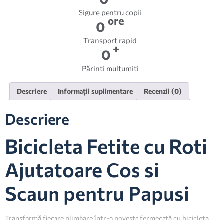
Sigure pentru copii
ore
0
Transport rapid
+
0
Părinți mulțumiți
Descriere
Informații suplimentare
Recenzii (0)
Descriere
Bicicleta Fetite cu Roti
Ajutatoare Cos si
Scaun pentru Papusi
Transformă fiecare plimbare într-o poveste fermecată cu bicicleta