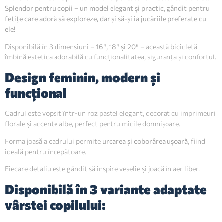
Splendor pentru copii – un model elegant și practic, gândit pentru
fetițe care adoră să exploreze, dar și să-și ia jucăriile preferate cu
ele!
Disponibilă în 3 dimensiuni –
16″, 18″ și 20″
– această bicicletă
îmbină estetica adorabilă cu funcționalitatea, siguranța și confortul.
Design feminin, modern și
funcțional
Cadrul este vopsit într-un roz pastel elegant, decorat cu imprimeuri
florale și accente albe, perfect pentru micile domnișoare.
Forma joasă a cadrului permite
urcarea și coborârea ușoară
, fiind
ideală pentru începătoare.
Fiecare detaliu este gândit să inspire veselie și joacă în aer liber.
Disponibilă în 3 variante adaptate
vârstei copilului: