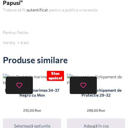
Papusi”
Trebuie să fii
autentificat
pentru a publica o recenzie.
Pentru: Fetite
Varsta: + 4 ani
Produse similare
Stoc
epuizat
Role Reglabile marimea 34-37
Role copii cu Echipament de
Negru cu Mov
Protectie 29-32
210,00
Ron
299,00
Ron
Selectează opțiunile
Adaugă în coș