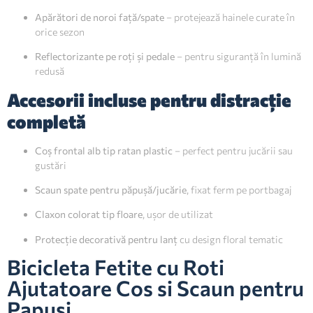
Apărători de noroi față/spate
– protejează hainele curate în
orice sezon
Reflectorizante pe roți și pedale
– pentru siguranță în lumină
redusă
Accesorii incluse pentru distracție
completă
Coș frontal alb tip ratan plastic
– perfect pentru jucării sau
gustări
Scaun spate pentru păpușă/jucărie
, fixat ferm pe portbagaj
Claxon colorat tip floare
, ușor de utilizat
Protecție decorativă pentru lanț
cu design floral tematic
Bicicleta Fetite cu Roti
Ajutatoare Cos si Scaun pentru
Papusi