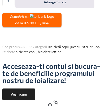
Adaugă în coș
Cumpără cu
de la 165.00 LEI / lună
Cod produs
AD-323
Categorii
Bicicletă copii
,
Jucarii Exterior Copii
Etichete
biciclete copii
,
biciclete ieftine
Acceseaza-ti contul si bucura-
te de beneficiile programului
nostru de loializare!
Vezi acum
%
0