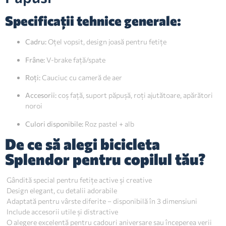
Specificații tehnice generale:
Cadru:
Oțel vopsit, design joasă pentru fetițe
Frâne:
V-brake față/spate
Roți:
Cauciuc cu cameră de aer
Accesorii:
coș față, suport păpușă, roți ajutătoare, apărători
noroi
Culori disponibile:
Roz pastel + alb
De ce să alegi bicicleta
Splendor pentru copilul tău?
Gândită special pentru fetițe active și creative
Design elegant, cu detalii adorabile
Adaptată pentru vârste diferite – disponibilă în 3 dimensiuni
Include accesorii utile și distractive
O alegere excelentă pentru cadouri aniversare sau începerea verii