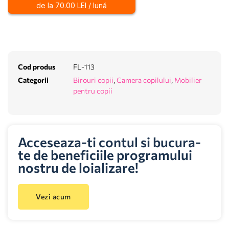
de la 70.00 LEI / lună
Cod produs
FL-113
Categorii
Birouri copii
,
Camera copilului
,
Mobilier
pentru copii
Acceseaza-ti contul si bucura-
te de beneficiile programului
nostru de loializare!
Vezi acum