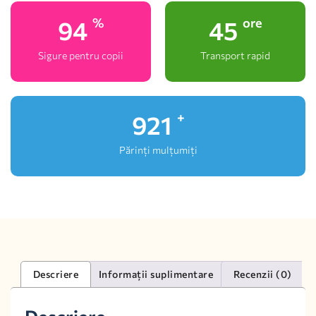
100
48
%
ore
Sigure pentru copii
Transport rapid
1,000
+
Părinți mulțumiți
Descriere
Informații suplimentare
Recenzii (0)