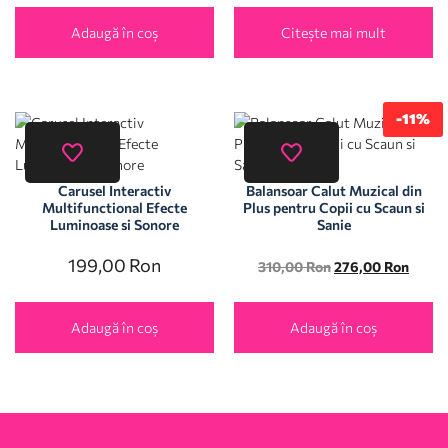
Adaugă în coș
Citește mai mult
-11%
Carusel Interactiv
Balansoar Calut Muzical din
Multifunctional Efecte
Plus pentru Copii cu Scaun si
Luminoase si Sonore
Sanie
199,00
Ron
310,00
Ron
276,00
Ron
Adaugă în coș
Adaugă în coș