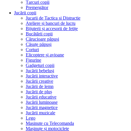
Țarcuri copii
Premergător
Jucării copii
Jucarii de Tactica si Distractie
Ateliere și bancuri de lucru
Bijuterii și accesorii de fetițe
Bucătării copii
Cărucioare păpuși
Căsuțe păpuși
Corturi
Elicoptere și avioane
Figurine
Gadgeturi copii
Jucării bebeluși
Jucării interactive
Jucării creative
Jucării de lemn
Jucării de pluș
Jucării educative
Jucării luminoase
Jucării magnetice
Jucării muzicale
Lego
Masinute cu Telecomanda
Mașinuțe și motociclete