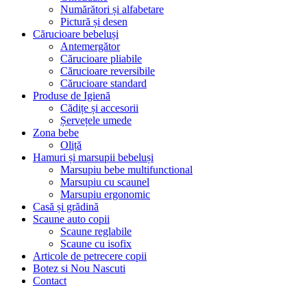
Numărători și alfabetare
Pictură și desen
Cărucioare bebeluși
Antemergător
Cărucioare pliabile
Cărucioare reversibile
Cărucioare standard
Produse de Igienă
Cădițe și accesorii
Șervețele umede
Zona bebe
Oliță
Hamuri și marsupii bebeluși
Marsupiu bebe multifunctional
Marsupiu cu scaunel
Marsupiu ergonomic
Casă și grădină
Scaune auto copii
Scaune reglabile
Scaune cu isofix
Articole de petrecere copii
Botez si Nou Nascuti
Contact