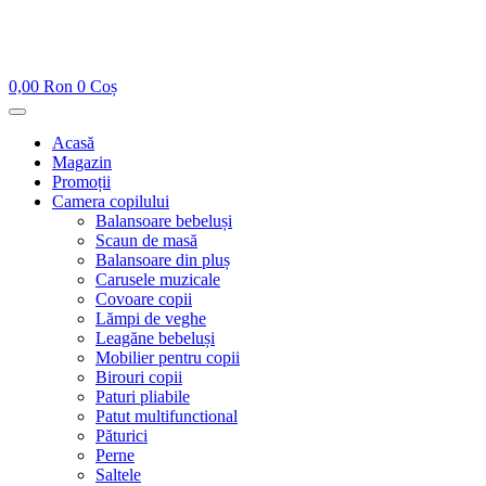
0,00
Ron
0
Coș
Acasă
Magazin
Promoții
Camera copilului
Balansoare bebeluși
Scaun de masă
Balansoare din pluș
Carusele muzicale
Covoare copii
Lămpi de veghe
Leagăne bebeluși
Mobilier pentru copii
Birouri copii
Paturi pliabile
Patut multifunctional
Păturici
Perne
Saltele