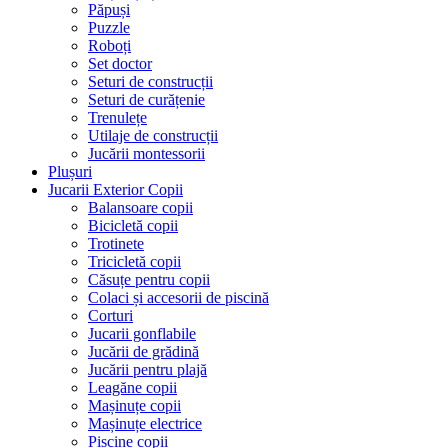
Păpuși
Puzzle
Roboți
Set doctor
Seturi de construcții
Seturi de curățenie
Trenulețe
Utilaje de construcții
Jucării montessorii
Plușuri
Jucarii Exterior Copii
Balansoare copii
Bicicletă copii
Trotinete
Tricicletă copii
Căsuțe pentru copii
Colaci și accesorii de piscină
Corturi
Jucarii gonflabile
Jucării de grădină
Jucării pentru plajă
Leagăne copii
Mașinuțe copii
Mașinuțe electrice
Piscine copii