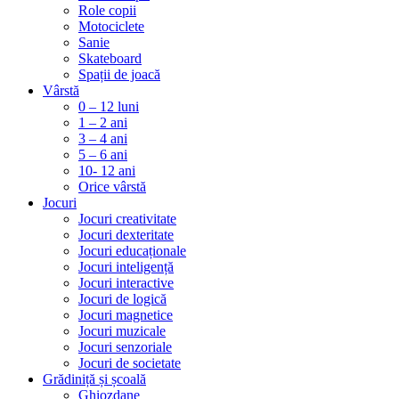
Role copii
Motociclete
Sanie
Skateboard
Spații de joacă
Vârstă
0 – 12 luni
1 – 2 ani
3 – 4 ani
5 – 6 ani
10- 12 ani
Orice vârstă
Jocuri
Jocuri creativitate
Jocuri dexteritate
Jocuri educaționale
Jocuri inteligență
Jocuri interactive
Jocuri de logică
Jocuri magnetice
Jocuri muzicale
Jocuri senzoriale
Jocuri de societate
Grădiniță și școală
Ghiozdane