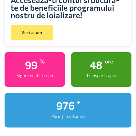
te de beneficiile programului
nostru de loializare!
Vezi acum
100
48
%
ore
Sigure pentru copii
Transport rapid
1,000
+
Părinți mulțumiți