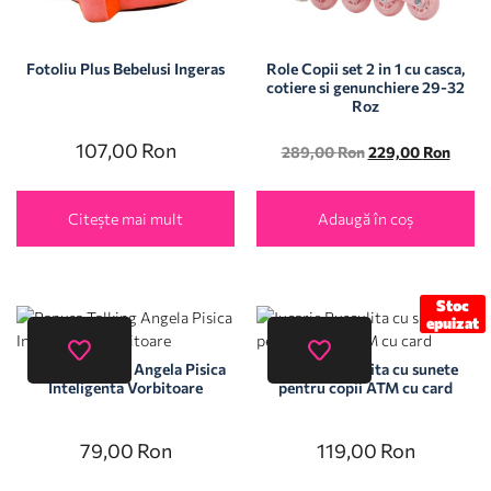
Fotoliu Plus Bebelusi Ingeras
Role Copii set 2 in 1 cu casca,
cotiere si genunchiere 29-32
Roz
107,00
Ron
289,00
Ron
229,00
Ron
Citește mai mult
Adaugă în coș
Stoc
epuizat
Papusa Talking Angela Pisica
Jucarie Pusculita cu sunete
Inteligenta Vorbitoare
pentru copii ATM cu card
79,00
Ron
119,00
Ron