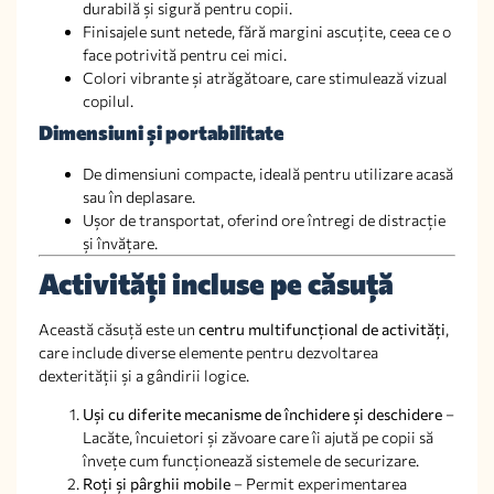
durabilă și sigură pentru copii.
Finisajele sunt netede, fără margini ascuțite, ceea ce o
face potrivită pentru cei mici.
Colori vibrante și atrăgătoare, care stimulează vizual
copilul.
Dimensiuni și portabilitate
De dimensiuni compacte, ideală pentru utilizare acasă
sau în deplasare.
Ușor de transportat, oferind ore întregi de distracție
și învățare.
Activități incluse pe căsuță
Această căsuță este un
centru multifuncțional de activități
,
care include diverse elemente pentru dezvoltarea
dexterității și a gândirii logice.
Uși cu diferite mecanisme de închidere și deschidere
–
Lacăte, încuietori și zăvoare care îi ajută pe copii să
învețe cum funcționează sistemele de securizare.
Roți și pârghii mobile
– Permit experimentarea