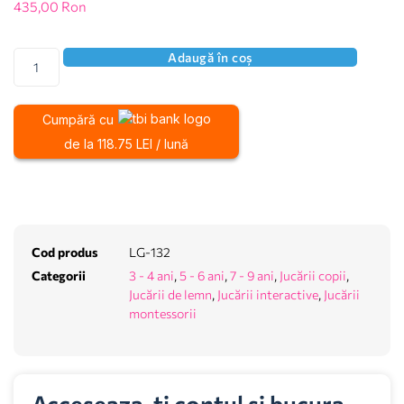
435,00
Ron
Adaugă în coș
Cumpără cu
de la 118.75 LEI / lună
Cod produs
LG-132
Categorii
3 - 4 ani
,
5 - 6 ani
,
7 - 9 ani
,
Jucării copii
,
Jucării de lemn
,
Jucării interactive
,
Jucării
montessorii
Acceseaza-ti contul si bucura-