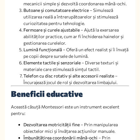
mecanicii simple și dezvoltă coordonarea mână-ochi.
Butoane și comutatoare electrice
– Simulează
utilizarea reală a întrerupătoarelor și stimulează
curiozitatea pentru tehnologie.
Fermoare și curele ajustabile
– Ajută la exersarea
abilităților practice, cum ar fi închiderea hainelor și
gestionarea curelelor.
Lumină funcțională
– Oferă un efect realist și îi învață
pe copii despre sursele de lumină.
Elemente tactile și senzoriale
– Diverse texturi și
materiale care stimulează simțul tactil.
Telefon cu disc rotativ și alte accesorii realiste
–
Încurajează jocul de rol și dezvoltarea limbajului.
Beneficii educative
Această căsuță Montessori este un instrument excelent
pentru:
Dezvoltarea motricității fine
– Prin manipularea
obiectelor mici și învățarea acțiunilor manuale.
Îmbunătățirea coordonării mână-ochi
– Prin