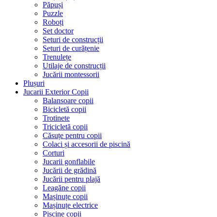
Păpuși
Puzzle
Roboți
Set doctor
Seturi de construcții
Seturi de curățenie
Trenulețe
Utilaje de construcții
Jucării montessorii
Plușuri
Jucarii Exterior Copii
Balansoare copii
Bicicletă copii
Trotinete
Tricicletă copii
Căsuțe pentru copii
Colaci și accesorii de piscină
Corturi
Jucarii gonflabile
Jucării de grădină
Jucării pentru plajă
Leagăne copii
Mașinuțe copii
Mașinuțe electrice
Piscine copii