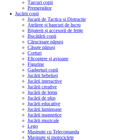
Țarcuri copii
Premergător
Jucării copii
Jucarii de Tactica si Distractie
Ateliere și bancuri de lucru
Bijuterii și accesorii de fetițe
Bucătării copii
Cărucioare păpuși
Căsuțe păpuși
Corturi
Elicoptere și avioane
Figurine
Gadgeturi copii
Jucării bebeluși
Jucării interactive
Jucării creative
Jucării de lemn
Jucării de pluș
Jucării educative
Jucării luminoase
Jucării magnetice
Jucării muzicale
Lego
Masinute cu Telecomanda
Mașinuțe și motociclete