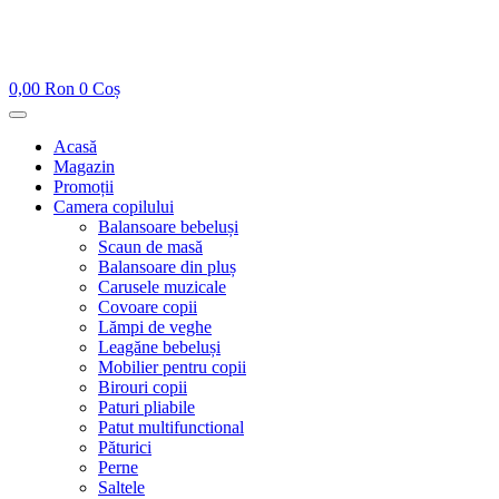
0,00
Ron
0
Coș
Acasă
Magazin
Promoții
Camera copilului
Balansoare bebeluși
Scaun de masă
Balansoare din pluș
Carusele muzicale
Covoare copii
Lămpi de veghe
Leagăne bebeluși
Mobilier pentru copii
Birouri copii
Paturi pliabile
Patut multifunctional
Păturici
Perne
Saltele