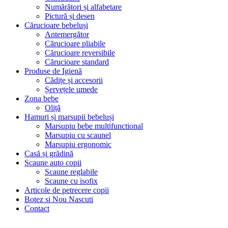
Numărători și alfabetare
Pictură și desen
Cărucioare bebeluși
Antemergător
Cărucioare pliabile
Cărucioare reversibile
Cărucioare standard
Produse de Igienă
Cădițe și accesorii
Șervețele umede
Zona bebe
Oliță
Hamuri și marsupii bebeluși
Marsupiu bebe multifunctional
Marsupiu cu scaunel
Marsupiu ergonomic
Casă și grădină
Scaune auto copii
Scaune reglabile
Scaune cu isofix
Articole de petrecere copii
Botez si Nou Nascuti
Contact