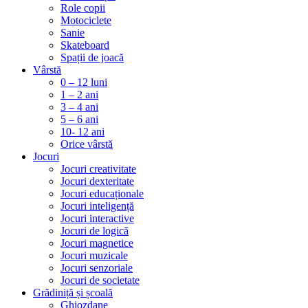
Role copii
Motociclete
Sanie
Skateboard
Spații de joacă
Vârstă
0 – 12 luni
1 – 2 ani
3 – 4 ani
5 – 6 ani
10- 12 ani
Orice vârstă
Jocuri
Jocuri creativitate
Jocuri dexteritate
Jocuri educaționale
Jocuri inteligență
Jocuri interactive
Jocuri de logică
Jocuri magnetice
Jocuri muzicale
Jocuri senzoriale
Jocuri de societate
Grădiniță și școală
Ghiozdane