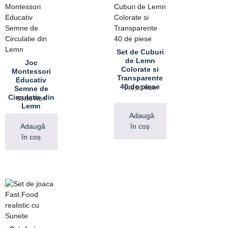
Set de Cuburi
de Lemn
Joc
Colorate si
Montessori
Transparente
Educativ
40 de piese
Semne de
149,00
Ron
Circulatie din
69,00
Ron
Lemn
Adaugă
Adaugă
în coș
în coș