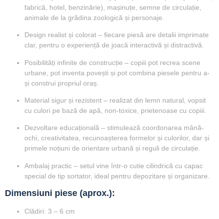
fabrică, hotel, benzinărie), mașinuțe, semne de circulație,
animale de la grădina zoologică și personaje.
Design realist și colorat
– fiecare piesă are detalii imprimate
clar, pentru o experiență de joacă interactivă și distractivă.
Posibilități infinite de construcție
– copiii pot recrea scene
urbane, pot inventa povești și pot combina piesele pentru a-
și construi propriul oraș.
Material sigur și rezistent
– realizat din lemn natural, vopsit
cu culori pe bază de apă, non-toxice, prietenoase cu copiii.
Dezvoltare educațională
– stimulează coordonarea mână-
ochi, creativitatea, recunoașterea formelor și culorilor, dar și
primele noțiuni de orientare urbană și reguli de circulație.
Ambalaj practic
– setul vine într-o cutie cilindrică cu capac
special de tip sortator, ideal pentru depozitare și organizare.
Dimensiuni piese (aprox.):
Clădiri: 3 – 6 cm