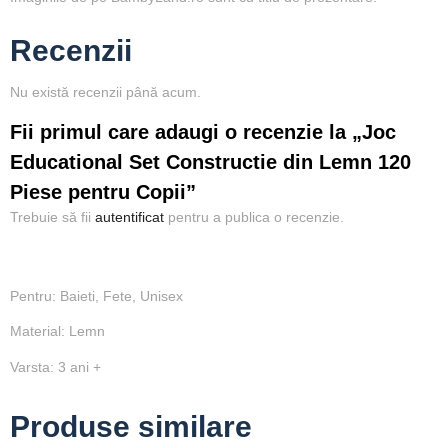
Recenzii
Nu există recenzii până acum.
Fii primul care adaugi o recenzie la „Joc
Educational Set Constructie din Lemn 120
Piese pentru Copii”
Trebuie să fii
autentificat
pentru a publica o recenzie.
Pentru: Baieti, Fete, Unisex
Material: Lemn
Varsta: 3 ani +
Produse similare