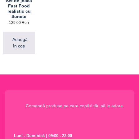
Set de joaca
Fast Food
realistic cu
Sunete
129,00
Ron
Adaugă
în coș
Comandă produse pe care copilul tău să le adore
Luni - Duminică | 09:00 - 22:00