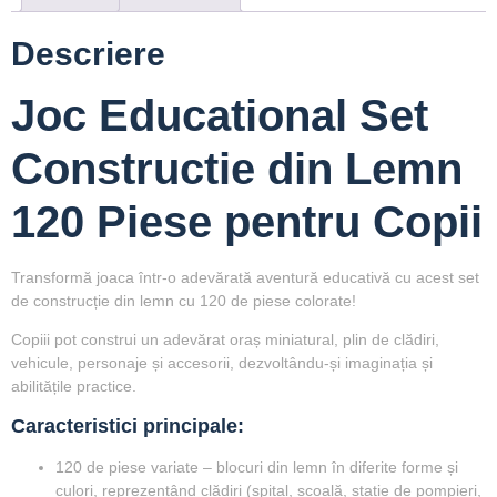
Descriere
Joc Educational Set
Constructie din Lemn
120 Piese pentru Copii
Transformă joaca într-o adevărată aventură educativă cu acest
set
de construcție din lemn cu 120 de piese colorate
!
Copiii pot construi un adevărat
oraș miniatural
, plin de clădiri,
vehicule, personaje și accesorii, dezvoltându-și imaginația și
abilitățile practice.
Caracteristici principale:
120 de piese variate
– blocuri din lemn în diferite forme și
culori, reprezentând clădiri (spital, școală, stație de pompieri,