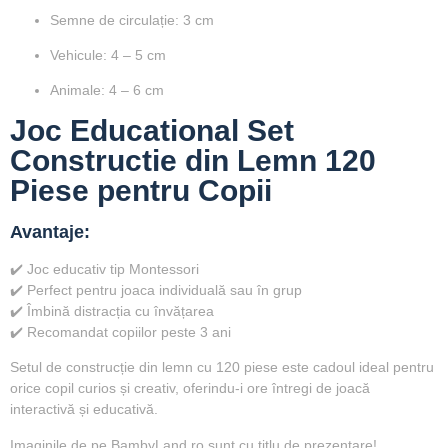
Semne de circulație: 3 cm
Vehicule: 4 – 5 cm
Animale: 4 – 6 cm
Joc Educational Set
Constructie din Lemn 120
Piese pentru Copii
Avantaje:
✔️ Joc educativ tip Montessori
✔️ Perfect pentru joaca individuală sau în grup
✔️ Îmbină distracția cu învățarea
✔️ Recomandat copiilor peste 3 ani
Setul de construcție din lemn cu 120 piese
este cadoul ideal pentru
orice copil curios și creativ, oferindu-i ore întregi de joacă
interactivă și educativă.
Imaginile de pe BambyLand.ro sunt cu titlu de prezentare!