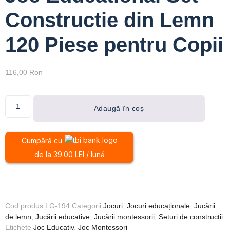
Constructie din Lemn
120 Piese pentru Copii
116,00
Ron
Adaugă în coș
Cumpără cu
de la 39.00 LEI / lună
Cod produs
LG-194
Categorii
Jocuri
,
Jocuri educaționale
,
Jucării
de lemn
,
Jucării educative
,
Jucării montessorii
,
Seturi de construcții
Etichete
Joc Educativ
,
Joc Montessori