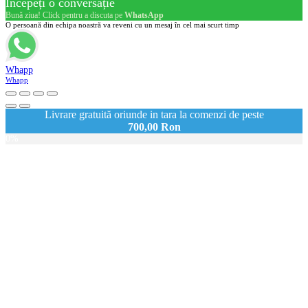
Începeți o conversație
Bună ziua! Click pentru a discuta pe
WhatsApp
O persoană din echipa noastră va reveni cu un mesaj în cel mai scurt timp
Whapp
Whapp
Livrare gratuită oriunde in tara la comenzi de peste
700,00
Ron
0%