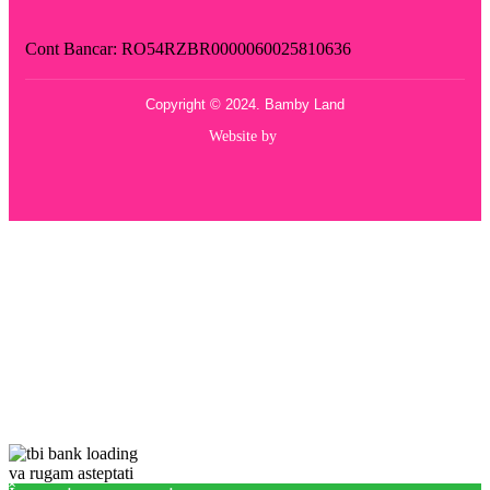
Cont Bancar: RO54RZBR0000060025810636
Copyright © 2024. Bamby Land
Website by
va rugam asteptati