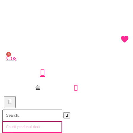
0
Coș
Search
Products
search