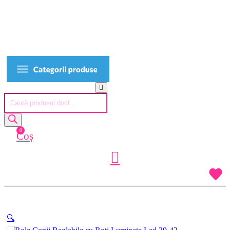
Products
search
0
Coș
🔍