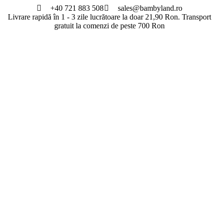
Sari
+40 721 883 508
sales@bambyland.ro
la
Livrare rapidă în 1 - 3 zile lucrătoare la doar 21,90 Ron. Transport
conținut
gratuit la comenzi de peste 700 Ron
cole
Botez
Contact
si Nou
ecere
Nascuti