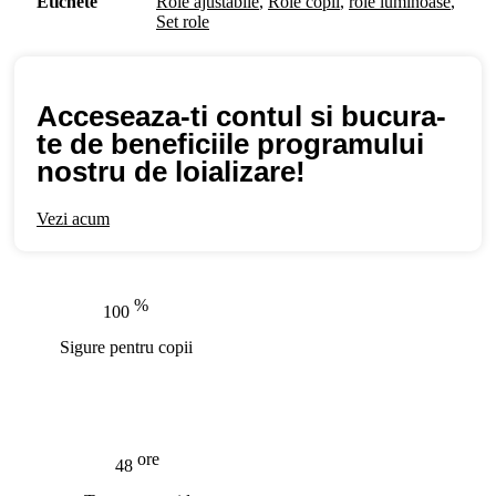
Etichete
Role ajustabile
,
Role copii
,
role luminoase
,
42
Set role
Acceseaza-ti contul si bucura-
te de beneficiile programului
nostru de loializare!
Vezi acum
%
100
Sigure pentru copii
ore
48