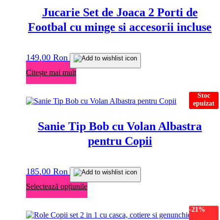
Jucarie Set de Joaca 2 Porti de
Footbal cu minge si accesorii incluse
149,00
Ron
Citește mai mult
Stoc
epuizat
Sanie Tip Bob cu Volan Albastra
pentru Copii
185,00
Ron
Acest
Selectează opțiunile
produs
are
-21%
mai