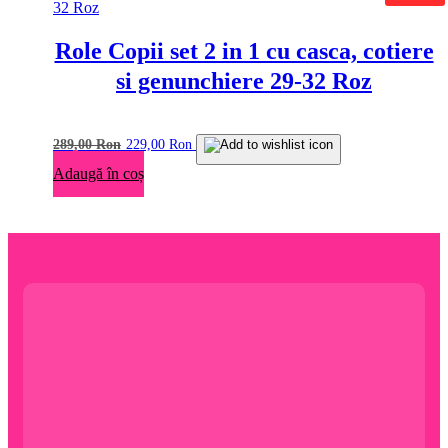
multe
variații.
Opțiunile
Role Copii set 2 in 1 cu casca, cotiere
pot
fi
si genunchiere 29-32 Roz
alese
în
pagina
Prețul
Prețul
289,00
Ron
229,00
Ron
produsului.
inițial
curent
Adaugă în coș
a
este:
fost:
229,00 lei.
289,00 lei.