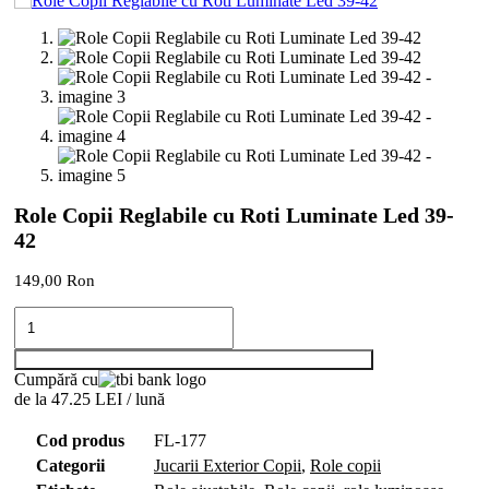
Role Copii Reglabile cu Roti Luminate Led 39-
42
149,00
Ron
Cantitate
Role
Copii
Adaugă în coș
Reglabile
Cumpără cu
cu
de la 47.25 LEI / lună
Roti
Luminate
Cod produs
FL-177
Led
Categorii
Jucarii Exterior Copii
,
Role copii
39-