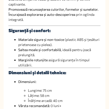
captivante.
Promovează recunoașterea culorilor, formelor și sunetelor.
Încurajează explorarea și auto-descoperirea
prin oglinda
integrată.
Siguranță și confort:
Materiale sigure și non-toxice
(plastic ABS și țesături
prietenoase cu pielea).
Saltea moale și confortabilă
, ideală pentru joacă
prelungită.
Marginile rotunjite
asigură siguranța în timpul
utilizării.
Dimensiuni și detalii tehnice:
Dimensiuni:
Lungime: 75 cm
Lățime: 58 cm
Înălțime arcadă: 40 cm
Vârsta recomandată:
0 luni+