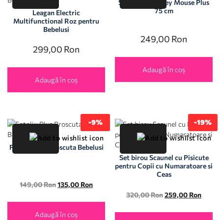
Set Minie Mickey Mouse Plus
75 cm
Leagan Electric
Multifunctional Roz pentru
Bebelusi
249,00
Ron
299,00
Ron
Adaugă în coș
Adaugă în coș
-9%
-19%
Fotoliu Plus Broscuta Bebelusi
Set birou Scaunel cu Pisicute
pentru Copii cu Numaratoare si
Ceas
149,00
Ron
135,00
Ron
320,00
Ron
259,00
Ron
Adaugă în coș