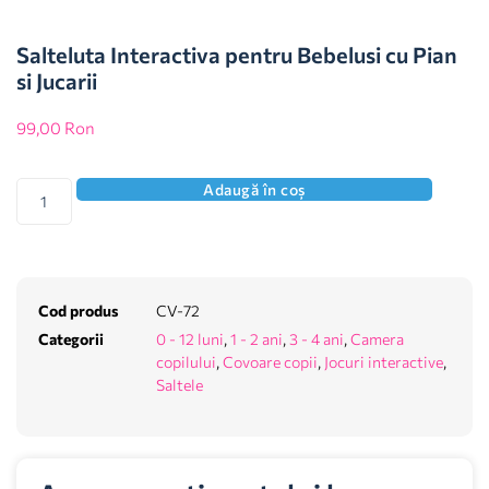
Salteluta Interactiva pentru Bebelusi cu Pian
si Jucarii
99,00
Ron
Adaugă în coș
Cod produs
CV-72
Categorii
0 - 12 luni
,
1 - 2 ani
,
3 - 4 ani
,
Camera
copilului
,
Covoare copii
,
Jocuri interactive
,
Saltele