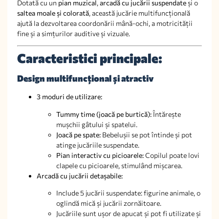
Dotată cu un
pian muzical
,
arcadă cu jucării suspendate
și o
saltea moale și colorată
, această jucărie multifuncțională
ajută la dezvoltarea coordonării mână-ochi, a motricității
fine și a simțurilor auditive și vizuale.
Caracteristici principale:
Design multifuncțional și atractiv
3 moduri de utilizare:
Tummy time (joacă pe burtică):
Întărește
mușchii gâtului și spatelui.
Joacă pe spate:
Bebelușii se pot întinde și pot
atinge jucăriile suspendate.
Pian interactiv cu picioarele:
Copilul poate lovi
clapele cu picioarele, stimulând mișcarea.
Arcadă cu jucării detașabile:
Include 5 jucării suspendate: figurine animale, o
oglindă mică și jucării zornăitoare.
Jucăriile sunt ușor de apucat și pot fi utilizate și