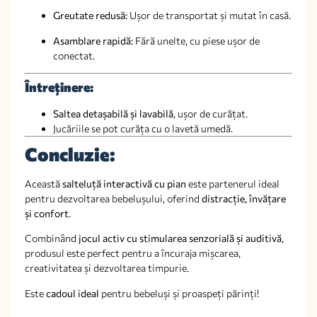
Greutate redusă:
Ușor de transportat și mutat în casă.
Asamblare rapidă:
Fără unelte, cu piese ușor de
conectat.
Întreținere:
Saltea detașabilă și lavabilă
, ușor de curățat.
Jucăriile se pot curăța cu o lavetă umedă.
Concluzie:
Această
salteluță interactivă cu pian
este partenerul ideal
pentru dezvoltarea bebelușului, oferind
distracție, învățare
și confort
.
Combinând
jocul activ cu stimularea senzorială și auditivă
,
produsul este perfect pentru a încuraja mișcarea,
creativitatea și dezvoltarea timpurie.
Este
cadoul ideal
pentru bebeluși și proaspeți părinți!