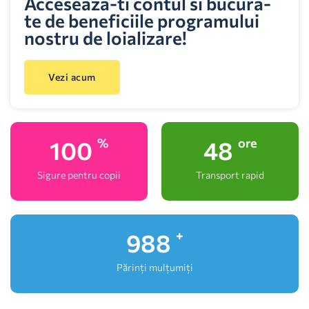
Acceseaza-ti contul si bucura-
te de beneficiile programului
nostru de loializare!
Vezi acum
100
48
%
ore
Sigure pentru copii
Transport rapid
1,000
+
Părinți mulțumiți