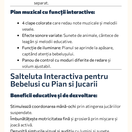
separat.
Pian muzical cu funcții interactive:
4 clape colorate
care redau note muzicale și melodii
vesele.
Efecte sonore variate:
Sunete de animale, cântece de
leagăn și melodii educative.
Funcție de iluminare:
Pianul se aprinde la apăsare,
captând atenția bebelușului.
Panou de control cu moduri diferite de redare
și
volum ajustabil.
Salteluta Interactiva pentru
Bebelusi cu Pian si Jucarii
Beneficii educative și de dezvoltare:
Stimulează coordonarea mână-ochi
prin atingerea jucăriilor
suspendate.
Îmbunătățește motricitatea fină
și grosieră prin mișcare și
joacă activă.
Dezvoltă simțurile vizual și auditiv
cu lumini și sunete