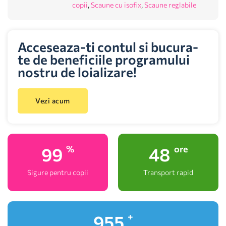
copii
,
Scaune cu isofix
,
Scaune reglabile
Acceseaza-ti contul si bucura-
te de beneficiile programului
nostru de loializare!
Vezi acum
100
48
%
ore
Sigure pentru copii
Transport rapid
1,000
+