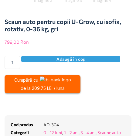
Scaun auto pentru copii U-Grow, cu isofix,
rotativ, 0-36 kg, gri
799,00
Ron
Adaugă în coș
Cumpără cu
de la 209.75 LEI / lună
Cod produs
AD-304
Categorii
0 - 12 luni
,
1 - 2 ani
,
3 - 4 ani
,
Scaune auto