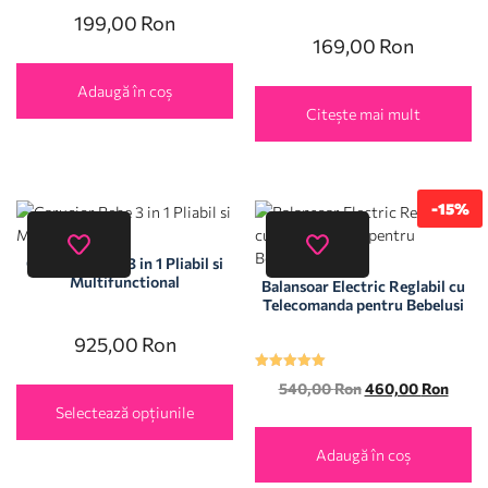
199,00
Ron
169,00
Ron
Adaugă în coș
Citește mai mult
-15%
Carucior Bebe 3 in 1 Pliabil si
Multifunctional
Balansoar Electric Reglabil cu
Telecomanda pentru Bebelusi
925,00
Ron
Evaluat la
540,00
Ron
460,00
Ron
5.00
din 5
Selectează opțiunile
Adaugă în coș