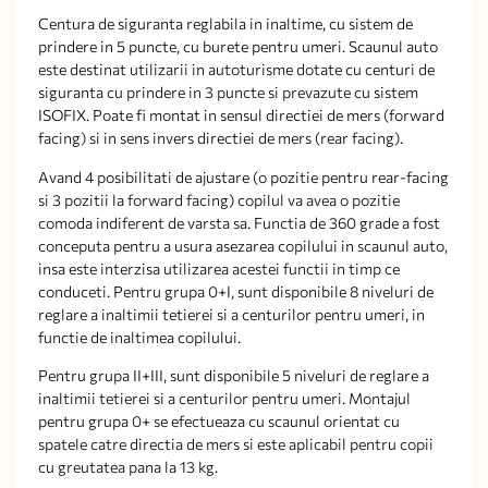
Centura de siguranta reglabila in inaltime, cu sistem de
prindere in 5 puncte, cu burete pentru umeri. Scaunul auto
este destinat utilizarii in autoturisme dotate cu centuri de
siguranta cu prindere in 3 puncte si prevazute cu sistem
ISOFIX. Poate fi montat in sensul directiei de mers (forward
facing) si in sens invers directiei de mers (rear facing).
Avand 4 posibilitati de ajustare (o pozitie pentru rear-facing
si 3 pozitii la forward facing) copilul va avea o pozitie
comoda indiferent de varsta sa. Functia de 360 grade a fost
conceputa pentru a usura asezarea copilului in scaunul auto,
insa este interzisa utilizarea acestei functii in timp ce
conduceti. Pentru grupa 0+I, sunt disponibile 8 niveluri de
reglare a inaltimii tetierei si a centurilor pentru umeri, in
functie de inaltimea copilului.
Pentru grupa II+III, sunt disponibile 5 niveluri de reglare a
inaltimii tetierei si a centurilor pentru umeri. Montajul
pentru grupa 0+ se efectueaza cu scaunul orientat cu
spatele catre directia de mers si este aplicabil pentru copii
cu greutatea pana la 13 kg.