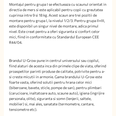
Montajul pentru grupa I se efectueaza cu scaunul orientat in
directia de mers si este aplicabil pentru copii cu greutatea
cuprinsa intre 9 si 18 kg. Acest scaun are trei pozitii de
montare pentru grupa I, la nivelul 1/2/3. Pentru grupa II+III,
este disponibil un singur nivel de montare, adica primul
nivel. Este creat pentru a oferi siguranta si confort celor
mici, fiind in conformitate cu Standardul European CEE
R44/04.
Brandul U-Grow pune in centrul universului sau copilul,
fiind alaturi de acesta inca din primele clipe de viata, oferind
proaspetilor parinti produse de calitate, potrivite pentru a-
si creste micutii in armonie. Gama brandului U-Grow este
foarte vasta, oferind solutii pentru hrana celor mici
(biberoane, bavete, sticle, pompe de san), pentru plimbari
(carucioare, inaltatoare auto, scaune auto), igiena (ingrijire
personala, olite), siguranta si somn (lenjerii, saltele,
mobilier) si, mai ales, sanatate (termometre, cantare,
tensiometre etc).