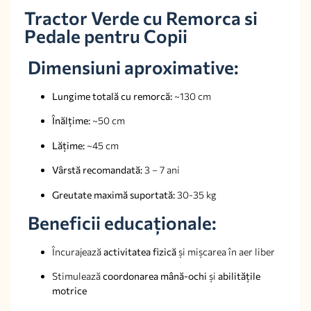
Tractor Verde cu Remorca si
Pedale pentru Copii
Dimensiuni aproximative:
Lungime totală cu remorcă:
~130 cm
Înălțime:
~50 cm
Lățime:
~45 cm
Vârstă recomandată:
3 – 7 ani
Greutate maximă suportată:
30-35 kg
Beneficii educaționale:
Încurajează
activitatea fizică
și mișcarea în aer liber
Stimulează
coordonarea mână-ochi
și
abilitățile
motrice