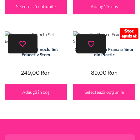
Selectează opțiunile
Adaugă în coș
Stoc
epuizat
Telescop si Binoclu Set
Sanie Tip Bob cu Frana si Snur
Educativ Stem
din Plastic
249,00
Ron
89,00
Ron
Adaugă în coș
Selectează opțiunile