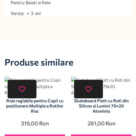
Pentru: Baieti si Fete
Varsta: + 3 ani
Produse similare
Role reglabile pentru Copii cu
Skateboard Flott cu Roti din
pozitionare Multipla a Rotilor
Silicon si Lumini 79×20
Roz
Aluminiu
319,00
Ron
281,00
Ron