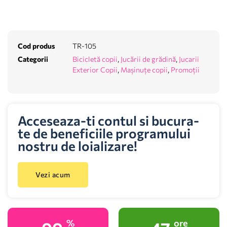
Cod produs
TR-105
Categorii
Bicicletă copii
,
Jucării de grădină
,
Jucarii
Exterior Copii
,
Mașinuțe copii
,
Promoții
Acceseaza-ti contul si bucura-
te de beneficiile programului
nostru de loializare!
Vezi acum
%
ore