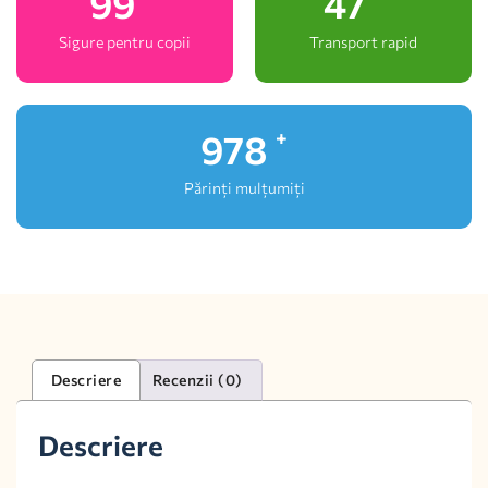
100
48
Sigure pentru copii
Transport rapid
1,000
+
Părinți mulțumiți
Descriere
Recenzii (0)
Descriere