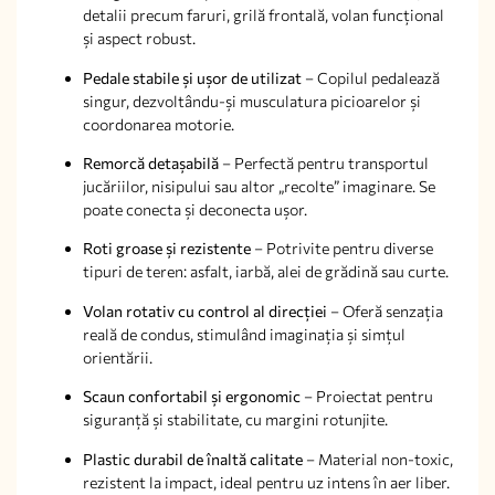
detalii precum faruri, grilă frontală, volan funcțional
și aspect robust.
Pedale stabile și ușor de utilizat
– Copilul pedalează
singur, dezvoltându-și musculatura picioarelor și
coordonarea motorie.
Remorcă detașabilă
– Perfectă pentru transportul
jucăriilor, nisipului sau altor „recolte” imaginare. Se
poate conecta și deconecta ușor.
Roti groase și rezistente
– Potrivite pentru diverse
tipuri de teren: asfalt, iarbă, alei de grădină sau curte.
Volan rotativ cu control al direcției
– Oferă senzația
reală de condus, stimulând imaginația și simțul
orientării.
Scaun confortabil și ergonomic
– Proiectat pentru
siguranță și stabilitate, cu margini rotunjite.
Plastic durabil de înaltă calitate
– Material non-toxic,
rezistent la impact, ideal pentru uz intens în aer liber.