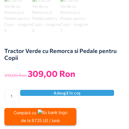
Tractor Verde cu Remorca si Pedale pentru
Copii
309,00
Ron
319,00
Ron
Adaugă în coș
Cumpără cu
de la 87.25 LEI / lună